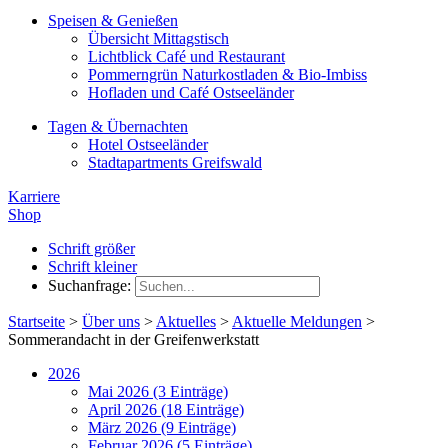
Speisen & Genießen
Übersicht Mittagstisch
Lichtblick Café und Restaurant
Pommerngrün Naturkostladen & Bio-Imbiss
Hofladen und Café Ostseeländer
Tagen & Übernachten
Hotel Ostseeländer
Stadtapartments Greifswald
Karriere
Shop
Schrift größer
Schrift kleiner
Suchanfrage:
Startseite
>
Über uns
>
Aktuelles
>
Aktuelle Meldungen
>
Sommerandacht in der Greifenwerkstatt
2026
Mai 2026 (3 Einträge)
April 2026 (18 Einträge)
März 2026 (9 Einträge)
Februar 2026 (5 Einträge)