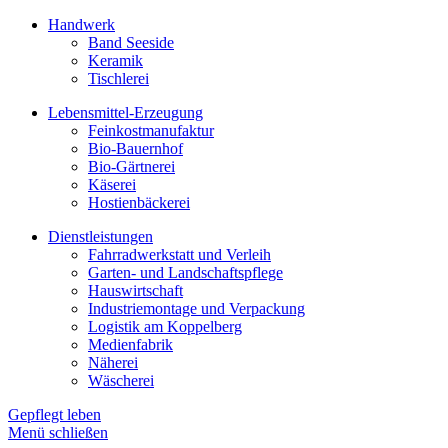
Handwerk
Band Seeside
Keramik
Tischlerei
Lebensmittel-Erzeugung
Feinkostmanufaktur
Bio-Bauernhof
Bio-Gärtnerei
Käserei
Hostienbäckerei
Dienstleistungen
Fahrradwerkstatt und Verleih
Garten- und Landschaftspflege
Hauswirtschaft
Industriemontage und Verpackung
Logistik am Koppelberg
Medienfabrik
Näherei
Wäscherei
Gepflegt leben
Menü schließen