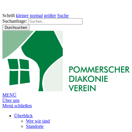
Schrift
kleiner
normal
größer
Suche
Suchanfrage:
Durchsuchen
MENÜ
Über uns
Menü schließen
Überblick
Wer wir sind
Standorte