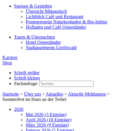
Speisen & Genießen
Übersicht Mittagstisch
Lichtblick Café und Restaurant
Pommerngrün Naturkostladen & Bio-Imbiss
Hofladen und Café Ostseeländer
Tagen & Übernachten
Hotel Ostseeländer
Stadtapartments Greifswald
Karriere
Shop
Schrift größer
Schrift kleiner
Suchanfrage:
Startseite
>
Über uns
>
Aktuelles
>
Aktuelle Meldungen
>
Sommerfest im Haus an der Trebel
2026
Mai 2026 (3 Einträge)
April 2026 (18 Einträge)
März 2026 (9 Einträge)
Februar 2026 (5 Einträge)