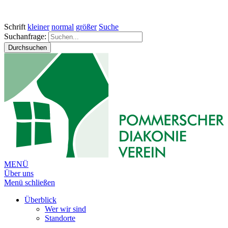
Schrift
kleiner
normal
größer
Suche
Suchanfrage:
Durchsuchen
MENÜ
Über uns
Menü schließen
Überblick
Wer wir sind
Standorte