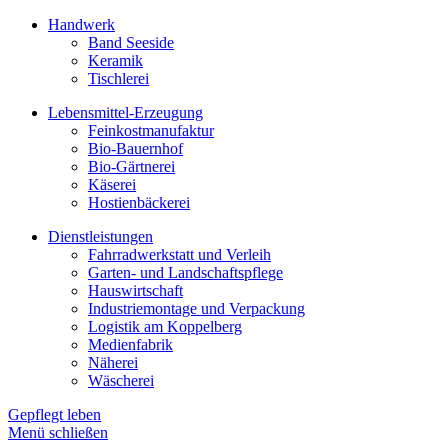
Handwerk
Band Seeside
Keramik
Tischlerei
Lebensmittel-Erzeugung
Feinkostmanufaktur
Bio-Bauernhof
Bio-Gärtnerei
Käserei
Hostienbäckerei
Dienstleistungen
Fahrradwerkstatt und Verleih
Garten- und Landschaftspflege
Hauswirtschaft
Industriemontage und Verpackung
Logistik am Koppelberg
Medienfabrik
Näherei
Wäscherei
Gepflegt leben
Menü schließen