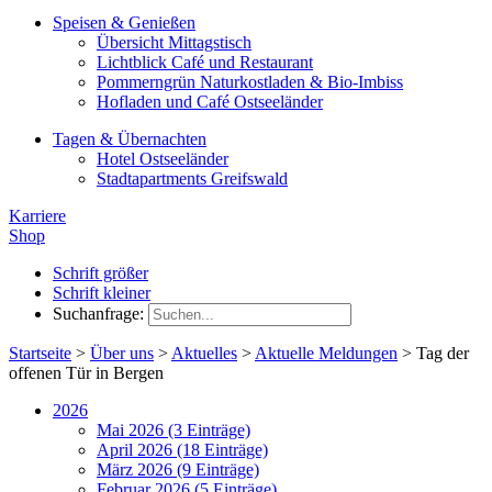
Speisen & Genießen
Übersicht Mittagstisch
Lichtblick Café und Restaurant
Pommerngrün Naturkostladen & Bio-Imbiss
Hofladen und Café Ostseeländer
Tagen & Übernachten
Hotel Ostseeländer
Stadtapartments Greifswald
Karriere
Shop
Schrift größer
Schrift kleiner
Suchanfrage:
Startseite
>
Über uns
>
Aktuelles
>
Aktuelle Meldungen
>
Tag der
offenen Tür in Bergen
2026
Mai 2026 (3 Einträge)
April 2026 (18 Einträge)
März 2026 (9 Einträge)
Februar 2026 (5 Einträge)