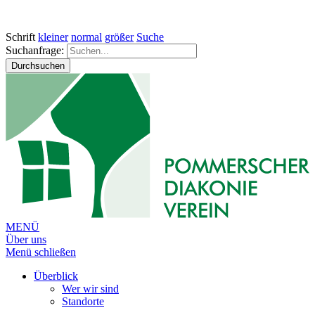
Schrift
kleiner
normal
größer
Suche
Suchanfrage:
Durchsuchen
MENÜ
Über uns
Menü schließen
Überblick
Wer wir sind
Standorte