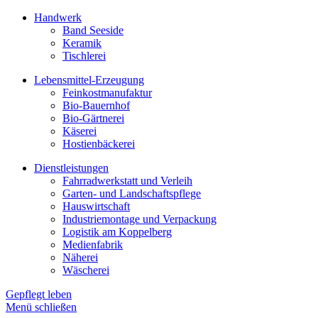
Handwerk
Band Seeside
Keramik
Tischlerei
Lebensmittel-Erzeugung
Feinkostmanufaktur
Bio-Bauernhof
Bio-Gärtnerei
Käserei
Hostienbäckerei
Dienstleistungen
Fahrradwerkstatt und Verleih
Garten- und Landschaftspflege
Hauswirtschaft
Industriemontage und Verpackung
Logistik am Koppelberg
Medienfabrik
Näherei
Wäscherei
Gepflegt leben
Menü schließen