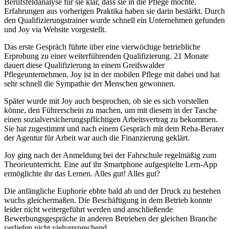
Berufsfeldanalyse für sie klar, dass sie in die Pflege möchte.
Erfahrungen aus vorherigen Praktika haben sie darin bestärkt. Durch
den Qualifizierungstrainer wurde schnell ein Unternehmen gefunden
und Joy via Website vorgestellt.
Das erste Gespräch führte über eine vierwöchige betriebliche
Erprobung zu einer weiterführenden Qualifizierung. 21 Monate
dauert diese Qualifizierung in einem Greifswalder
Pflegeunternehmen. Joy ist in der mobilen Pflege mit dabei und hat
sehr schnell die Sympathie der Menschen gewonnen.
Später wurde mit Joy auch besprochen, ob sie es sich vorstellen
könne, den Führerschein zu machen, um mit diesem in der Tasche
einen sozialversicherungspflichtigen Arbeitsvertrag zu bekommen.
Sie hat zugestimmt und nach einem Gespräch mit dem Reha-Berater
der Agentur für Arbeit war auch die Finanzierung geklärt.
Joy ging nach der Anmeldung bei der Fahrschule regelmäßig zum
Theorieunterricht. Eine auf ihr Smartphone aufgespielte Lern-App
ermöglichte ihr das Lernen. Alles gut! Alles gut?
Die anfängliche Euphorie ebbte bald ab und der Druck zu bestehen
wuchs gleichermaßen. Die Beschäftigung in dem Betrieb konnte
leider nicht weitergeführt werden und anschließende
Bewerbungsgespräche in anderen Betrieben der gleichen Branche
verliefen nicht vielversprechend.