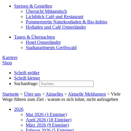
Speisen & Genießen
Übersicht Mittagstisch
Lichtblick Café und Restaurant
Pommerngrün Naturkostladen & Bio-Imbiss
Hofladen und Café Ostseeländer
Tagen & Übernachten
Hotel Ostseeländer
Stadtapartments Greifswald
Karriere
Shop
Schrift größer
Schrift kleiner
Suchanfrage:
Startseite
>
Über uns
>
Aktuelles
>
Aktuelle Meldungen
>
Viele
Wege führen zum Ziel - warum es sich lohnt, nicht aufzugeben
2026
Mai 2026 (3 Einträge)
April 2026 (18 Einträge)
März 2026 (9 Einträge)
Februar 2026 (5 Einträge)