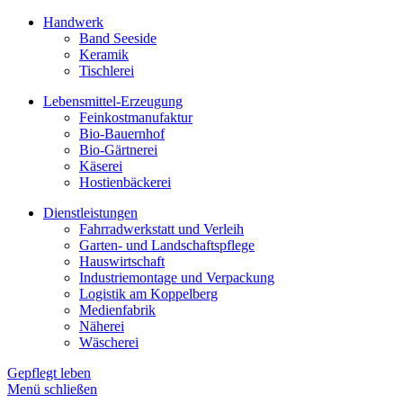
Handwerk
Band Seeside
Keramik
Tischlerei
Lebensmittel-Erzeugung
Feinkostmanufaktur
Bio-Bauernhof
Bio-Gärtnerei
Käserei
Hostienbäckerei
Dienstleistungen
Fahrradwerkstatt und Verleih
Garten- und Landschaftspflege
Hauswirtschaft
Industriemontage und Verpackung
Logistik am Koppelberg
Medienfabrik
Näherei
Wäscherei
Gepflegt leben
Menü schließen