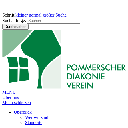
Schrift
kleiner
normal
größer
Suche
Suchanfrage:
Durchsuchen
MENÜ
Über uns
Menü schließen
Überblick
Wer wir sind
Standorte