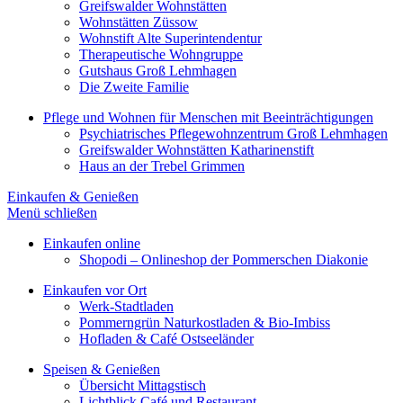
Greifswalder Wohnstätten
Wohnstätten Züssow
Wohnstift Alte Superintendentur
Therapeutische Wohngruppe
Gutshaus Groß Lehmhagen
Die Zweite Familie
Pflege und Wohnen für Menschen mit Beeinträchtigungen
Psychiatrisches Pflegewohnzentrum Groß Lehmhagen
Greifswalder Wohnstätten Katharinenstift
Haus an der Trebel Grimmen
Einkaufen & Genießen
Menü schließen
Einkaufen online
Shopodi – Onlineshop der Pommerschen Diakonie
Einkaufen vor Ort
Werk-Stadtladen
Pommerngrün Naturkostladen & Bio-Imbiss
Hofladen & Café Ostseeländer
Speisen & Genießen
Übersicht Mittagstisch
Lichtblick Café und Restaurant