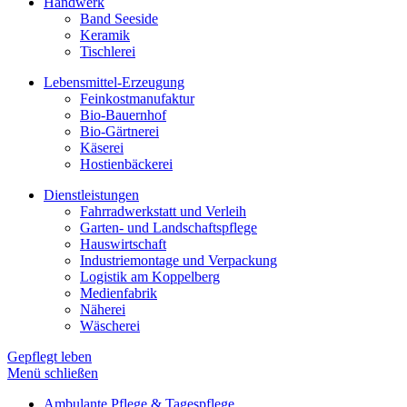
Handwerk
Band Seeside
Keramik
Tischlerei
Lebensmittel-Erzeugung
Feinkostmanufaktur
Bio-Bauernhof
Bio-Gärtnerei
Käserei
Hostienbäckerei
Dienstleistungen
Fahrradwerkstatt und Verleih
Garten- und Landschaftspflege
Hauswirtschaft
Industriemontage und Verpackung
Logistik am Koppelberg
Medienfabrik
Näherei
Wäscherei
Gepflegt leben
Menü schließen
Ambulante Pflege & Tagespflege