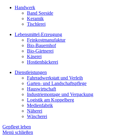
Handwerk
Band Seeside
Keramik
Tischlerei
Lebensmittel-Erzeugung
Feinkostmanufaktur
Bio-Bauernhof
Bio-Gärtnerei
Käserei
Hostienbäckerei
Dienstleistungen
Fahrradwerkstatt und Verleih
Garten- und Landschaftspflege
Hauswirtschaft
Industriemontage und Verpackung
Logistik am Koppelberg
Medienfabrik
Näherei
Wäscherei
Gepflegt leben
Menü schließen