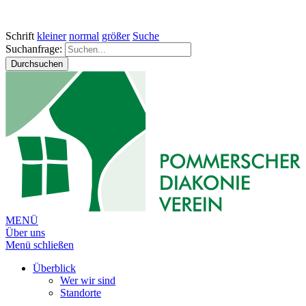
Schrift
kleiner
normal
größer
Suche
Suchanfrage:
Durchsuchen
MENÜ
Über uns
Menü schließen
Überblick
Wer wir sind
Standorte