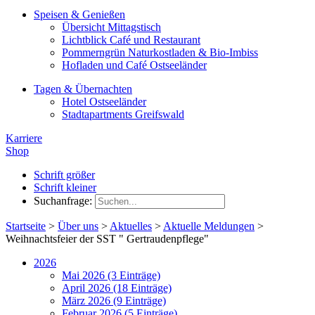
Speisen & Genießen
Übersicht Mittagstisch
Lichtblick Café und Restaurant
Pommerngrün Naturkostladen & Bio-Imbiss
Hofladen und Café Ostseeländer
Tagen & Übernachten
Hotel Ostseeländer
Stadtapartments Greifswald
Karriere
Shop
Schrift größer
Schrift kleiner
Suchanfrage:
Startseite
>
Über uns
>
Aktuelles
>
Aktuelle Meldungen
>
Weihnachtsfeier der SST " Gertraudenpflege"
2026
Mai 2026 (3 Einträge)
April 2026 (18 Einträge)
März 2026 (9 Einträge)
Februar 2026 (5 Einträge)