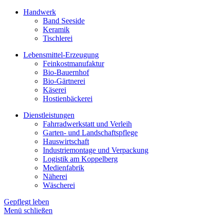
Handwerk
Band Seeside
Keramik
Tischlerei
Lebensmittel-Erzeugung
Feinkostmanufaktur
Bio-Bauernhof
Bio-Gärtnerei
Käserei
Hostienbäckerei
Dienstleistungen
Fahrradwerkstatt und Verleih
Garten- und Landschaftspflege
Hauswirtschaft
Industriemontage und Verpackung
Logistik am Koppelberg
Medienfabrik
Näherei
Wäscherei
Gepflegt leben
Menü schließen