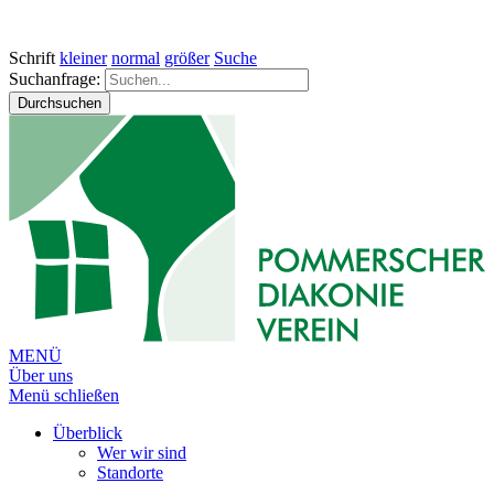
Schrift
kleiner
normal
größer
Suche
Suchanfrage:
Durchsuchen
MENÜ
Über uns
Menü schließen
Überblick
Wer wir sind
Standorte