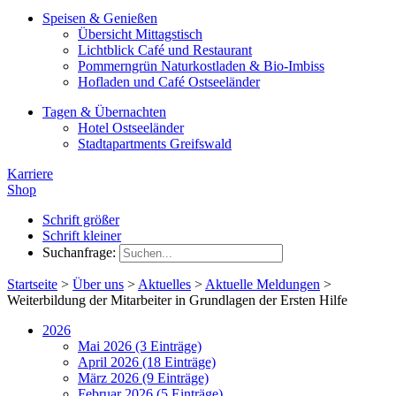
Speisen & Genießen
Übersicht Mittagstisch
Lichtblick Café und Restaurant
Pommerngrün Naturkostladen & Bio-Imbiss
Hofladen und Café Ostseeländer
Tagen & Übernachten
Hotel Ostseeländer
Stadtapartments Greifswald
Karriere
Shop
Schrift größer
Schrift kleiner
Suchanfrage:
Startseite
>
Über uns
>
Aktuelles
>
Aktuelle Meldungen
>
Weiterbildung der Mitarbeiter in Grundlagen der Ersten Hilfe
2026
Mai 2026 (3 Einträge)
April 2026 (18 Einträge)
März 2026 (9 Einträge)
Februar 2026 (5 Einträge)