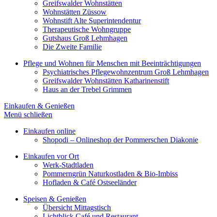
Greifswalder Wohnstätten
Wohnstätten Züssow
Wohnstift Alte Superintendentur
Therapeutische Wohngruppe
Gutshaus Groß Lehmhagen
Die Zweite Familie
Pflege und Wohnen für Menschen mit Beeinträchtigungen
Psychiatrisches Pflegewohnzentrum Groß Lehmhagen
Greifswalder Wohnstätten Katharinenstift
Haus an der Trebel Grimmen
Einkaufen & Genießen
Menü schließen
Einkaufen online
Shopodi – Onlineshop der Pommerschen Diakonie
Einkaufen vor Ort
Werk-Stadtladen
Pommerngrün Naturkostladen & Bio-Imbiss
Hofladen & Café Ostseeländer
Speisen & Genießen
Übersicht Mittagstisch
Lichtblick Café und Restaurant