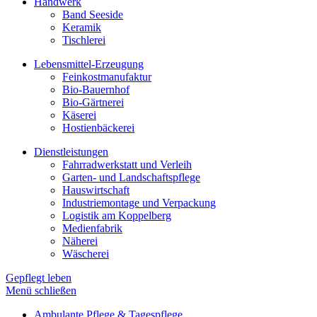
Handwerk
Band Seeside
Keramik
Tischlerei
Lebensmittel-Erzeugung
Feinkostmanufaktur
Bio-Bauernhof
Bio-Gärtnerei
Käserei
Hostienbäckerei
Dienstleistungen
Fahrradwerkstatt und Verleih
Garten- und Landschaftspflege
Hauswirtschaft
Industriemontage und Verpackung
Logistik am Koppelberg
Medienfabrik
Näherei
Wäscherei
Gepflegt leben
Menü schließen
Ambulante Pflege & Tagespflege