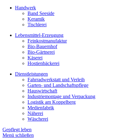
Handwerk
Band Seeside
Keramik
Tischlerei
Lebensmittel-Erzeugung
Feinkostmanufaktur
Bio-Bauernhof
Bio-Gärtnerei
Käserei
Hostienbäckerei
Dienstleistungen
Fahrradwerkstatt und Verleih
Garten- und Landschaftspflege
Hauswirtschaft
Industriemontage und Verpackung
Logistik am Koppelberg
Medienfabrik
Näherei
Wäscherei
Gepflegt leben
Menü schließen