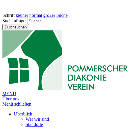
Schrift
kleiner
normal
größer
Suche
Suchanfrage:
Durchsuchen
MENÜ
Über uns
Menü schließen
Überblick
Wer wir sind
Standorte