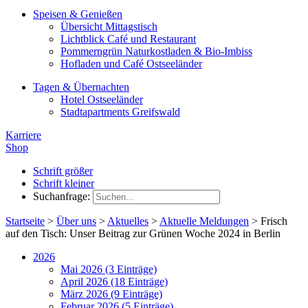
Speisen & Genießen
Übersicht Mittagstisch
Lichtblick Café und Restaurant
Pommerngrün Naturkostladen & Bio-Imbiss
Hofladen und Café Ostseeländer
Tagen & Übernachten
Hotel Ostseeländer
Stadtapartments Greifswald
Karriere
Shop
Schrift größer
Schrift kleiner
Suchanfrage:
Startseite
>
Über uns
>
Aktuelles
>
Aktuelle Meldungen
>
Frisch
auf den Tisch: Unser Beitrag zur Grünen Woche 2024 in Berlin
2026
Mai 2026 (3 Einträge)
April 2026 (18 Einträge)
März 2026 (9 Einträge)
Februar 2026 (5 Einträge)