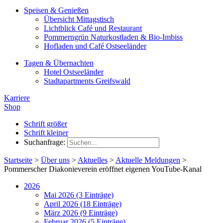
Speisen & Genießen
Übersicht Mittagstisch
Lichtblick Café und Restaurant
Pommerngrün Naturkostladen & Bio-Imbiss
Hofladen und Café Ostseeländer
Tagen & Übernachten
Hotel Ostseeländer
Stadtapartments Greifswald
Karriere
Shop
Schrift größer
Schrift kleiner
Suchanfrage:
Startseite
>
Über uns
>
Aktuelles
>
Aktuelle Meldungen
>
Pommerscher Diakonieverein eröffnet eigenen YouTube-Kanal
2026
Mai 2026 (3 Einträge)
April 2026 (18 Einträge)
März 2026 (9 Einträge)
Februar 2026 (5 Einträge)