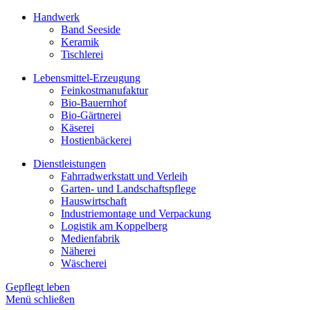
Handwerk
Band Seeside
Keramik
Tischlerei
Lebensmittel-Erzeugung
Feinkostmanufaktur
Bio-Bauernhof
Bio-Gärtnerei
Käserei
Hostienbäckerei
Dienstleistungen
Fahrradwerkstatt und Verleih
Garten- und Landschaftspflege
Hauswirtschaft
Industriemontage und Verpackung
Logistik am Koppelberg
Medienfabrik
Näherei
Wäscherei
Gepflegt leben
Menü schließen