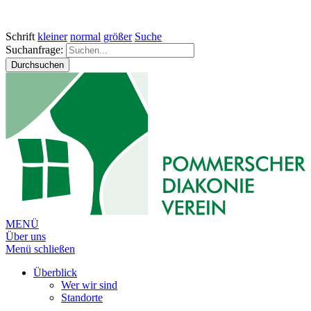
Schrift
kleiner
normal
größer
Suche
Suchanfrage:
Durchsuchen
MENÜ
Über uns
Menü schließen
Überblick
Wer wir sind
Standorte