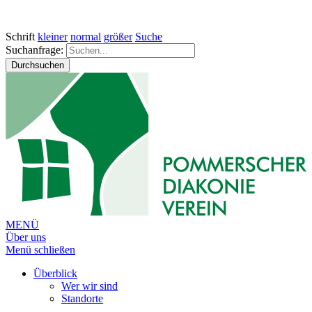
Schrift
kleiner
normal
größer
Suche
Suchanfrage:
Durchsuchen
MENÜ
Über uns
Menü schließen
Überblick
Wer wir sind
Standorte