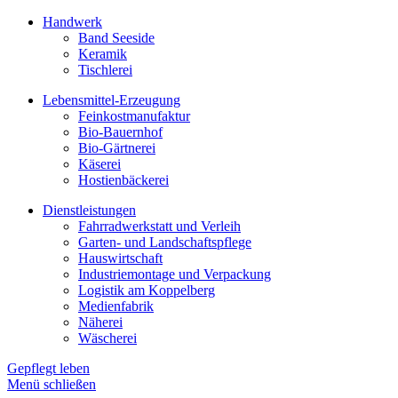
Handwerk
Band Seeside
Keramik
Tischlerei
Lebensmittel-Erzeugung
Feinkostmanufaktur
Bio-Bauernhof
Bio-Gärtnerei
Käserei
Hostienbäckerei
Dienstleistungen
Fahrradwerkstatt und Verleih
Garten- und Landschaftspflege
Hauswirtschaft
Industriemontage und Verpackung
Logistik am Koppelberg
Medienfabrik
Näherei
Wäscherei
Gepflegt leben
Menü schließen