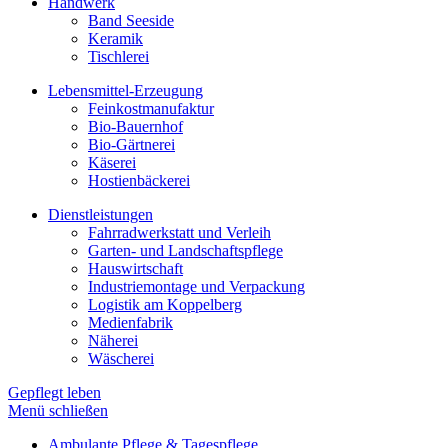
Handwerk
Band Seeside
Keramik
Tischlerei
Lebensmittel-Erzeugung
Feinkostmanufaktur
Bio-Bauernhof
Bio-Gärtnerei
Käserei
Hostienbäckerei
Dienstleistungen
Fahrradwerkstatt und Verleih
Garten- und Landschaftspflege
Hauswirtschaft
Industriemontage und Verpackung
Logistik am Koppelberg
Medienfabrik
Näherei
Wäscherei
Gepflegt leben
Menü schließen
Ambulante Pflege & Tagespflege