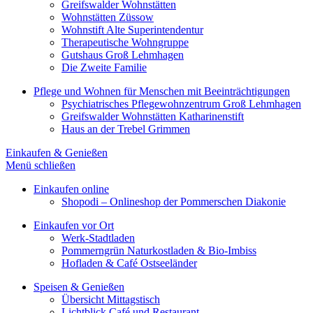
Greifswalder Wohnstätten
Wohnstätten Züssow
Wohnstift Alte Superintendentur
Therapeutische Wohngruppe
Gutshaus Groß Lehmhagen
Die Zweite Familie
Pflege und Wohnen für Menschen mit Beeinträchtigungen
Psychiatrisches Pflegewohnzentrum Groß Lehmhagen
Greifswalder Wohnstätten Katharinenstift
Haus an der Trebel Grimmen
Einkaufen & Genießen
Menü schließen
Einkaufen online
Shopodi – Onlineshop der Pommerschen Diakonie
Einkaufen vor Ort
Werk-Stadtladen
Pommerngrün Naturkostladen & Bio-Imbiss
Hofladen & Café Ostseeländer
Speisen & Genießen
Übersicht Mittagstisch
Lichtblick Café und Restaurant