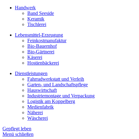
Handwerk
Band Seeside
Keramik
Tischlerei
Lebensmittel-Erzeugung
Feinkostmanufaktur
Bio-Bauernhof
Bio-Gärtnerei
Käserei
Hostienbäckerei
Dienstleistungen
Fahrradwerkstatt und Verleih
Garten- und Landschaftspflege
Hauswirtschaft
Industriemontage und Verpackung
Logistik am Koppelberg
Medienfabrik
Näherei
Wäscherei
Gepflegt leben
Menü schließen