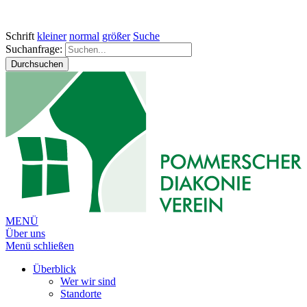
Schrift
kleiner
normal
größer
Suche
Suchanfrage:
Durchsuchen
MENÜ
Über uns
Menü schließen
Überblick
Wer wir sind
Standorte